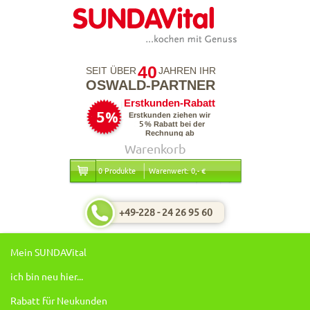
40
SEIT ÜBER
JAHREN IHR
OSWALD-PARTNER
Warenkorb
0 Produkte
Warenwert: 0,- €
+49-228 - 24 26 95 60
Mein SUNDAVital
ich bin neu hier...
Rabatt für Neukunden