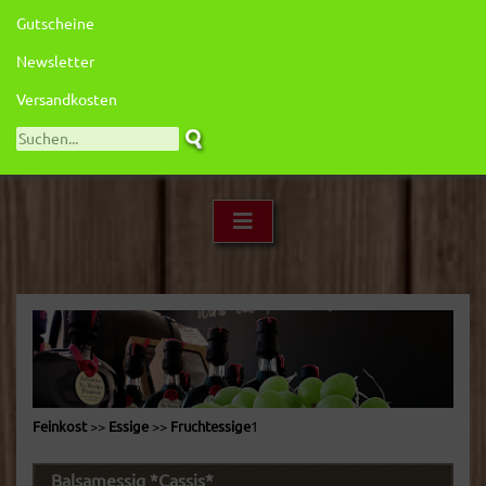
Gutscheine
Newsletter
Versandkosten
Feinkost
>>
Essige
>>
Fruchtessige
1
Balsamessig *Cassis*