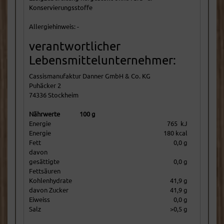
Konservierungsstoffe
Allergiehinweis: -
verantwortlicher
Lebensmittelunternehmer:
Cassismanufaktur Danner GmbH & Co. KG
Puhäcker 2
74336 Stockheim
Nährwerte
100 g
Energie
765 kJ
Energie
180 kcal
Fett
0,0 g
davon
gesättigte
0,0 g
Fettsäuren
Kohlenhydrate
41,9 g
davon Zucker
41,9 g
Eiweiss
0,0 g
Salz
>0,5 g