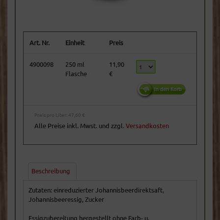
Art. Nr.
Einheit
Preis
4900098
250 ml
11,90
Flasche
€
Preis pro Liter: 47,60 €
Alle Preise inkl. Mwst. und zzgl.
Versandkosten
Beschreibung
Zutaten: einreduzierter Johannisbeerdirektsaft,
Johannisbeeressig, Zucker
Essigzubereitung hergestellt ohne Farb- u.