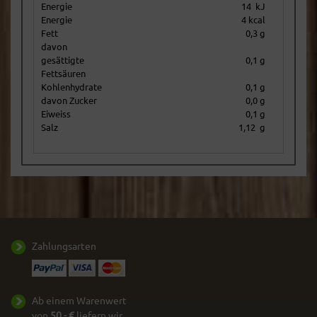
Energie
14 kJ
Energie
4 kcal
Fett
0,3 g
davon
gesättigte
0,1 g
Fettsäuren
Kohlenhydrate
0,1 g
davon Zucker
0,0 g
Eiweiss
0,1 g
Salz
1,12 g
Zahlungsarten
Ab einem Warenwert
von
50,- €
liefern wir