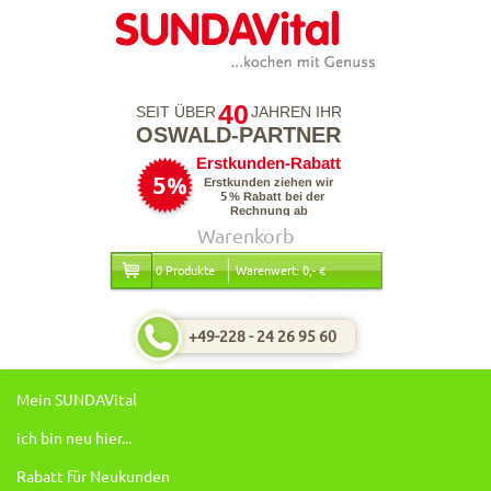
40
SEIT ÜBER
JAHREN IHR
OSWALD-PARTNER
Warenkorb
0 Produkte
Warenwert: 0,- €
+49-228 - 24 26 95 60
Mein SUNDAVital
ich bin neu hier...
Rabatt für Neukunden