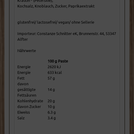
Kräuter* (Petersilie),
Kochsalz, Knoblauch, Zucker, Paprikaextrakt
glutenfrei/ lactosefrei/ vegan/ ohne Sellerie
Importeur: Constanze Schnitter eK, Brunnenstr. 44, 53347
Alfter
Nährwerte
100 g Paste
Energie
2620 kJ
Energie
633 kcal
Fett
57 g
davon
gesättigte
14 g
Fettsäuren
Kohlenhydrate
20 g
davon Zucker
10 g
Eiweiss
6.3 g
Salz
3.4 g