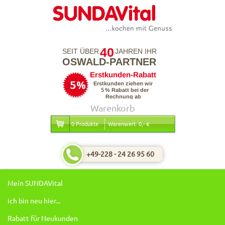
40
SEIT ÜBER
JAHREN IHR
OSWALD-PARTNER
Warenkorb
0 Produkte
Warenwert: 0,- €
+49-228 - 24 26 95 60
Mein SUNDAVital
ich bin neu hier...
Rabatt für Neukunden