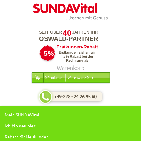
40
SEIT ÜBER
JAHREN IHR
OSWALD-PARTNER
Warenkorb
0 Produkte
Warenwert: 0,- €
+49-228 - 24 26 95 60
Mein SUNDAVital
ich bin neu hier...
Rabatt für Neukunden