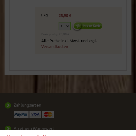
1 kg
25,90 €
Preis pro kg: 25,90 €
Alle Preise inkl. Mwst. und zzgl.
Versandkosten
Zahlungsarten
Ab einem Warenwert
von
50,- €
liefern wir