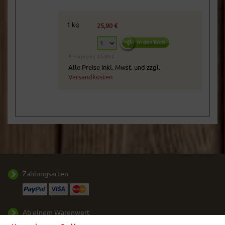
1 kg
25,90 €
Preis pro kg: 25,90 €
Alle Preise inkl. Mwst. und zzgl.
Versandkosten
Zahlungsarten
Ab einem Warenwert
von
50,- €
liefern wir