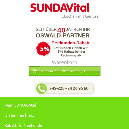
40
SEIT ÜBER
JAHREN IHR
OSWALD-PARTNER
Warenkorb
0 Produkte
Warenwert: 0,- €
+49-228 - 24 26 95 60
Mein SUNDAVital
ich bin neu hier...
Rabatt für Neukunden