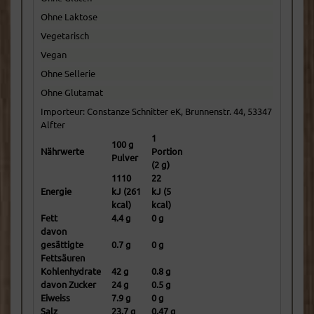
Ohne Laktose
Vegetarisch
Vegan
Ohne Sellerie
Ohne Glutamat
Importeur: Constanze Schnitter eK, Brunnenstr. 44, 53347
Alfter
1
100 g
Nährwerte
Portion
Pulver
(2 g)
1110
22
Energie
kJ (261
kJ (5
kcal)
kcal)
Fett
4.4 g
0 g
davon
gesättigte
0.7 g
0 g
Fettsäuren
Kohlenhydrate
42 g
0.8 g
davon Zucker
24 g
0.5 g
Eiweiss
7.9 g
0 g
Salz
23.7 g
0.47 g