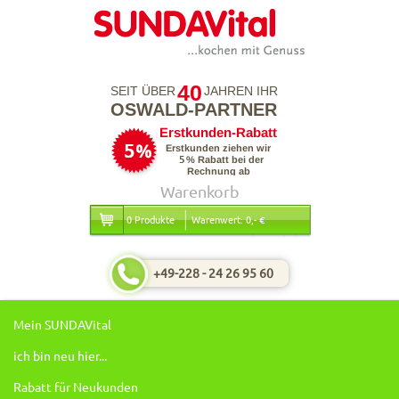
40
SEIT ÜBER
JAHREN IHR
OSWALD-PARTNER
Warenkorb
0 Produkte
Warenwert: 0,- €
+49-228 - 24 26 95 60
Mein SUNDAVital
ich bin neu hier...
Rabatt für Neukunden