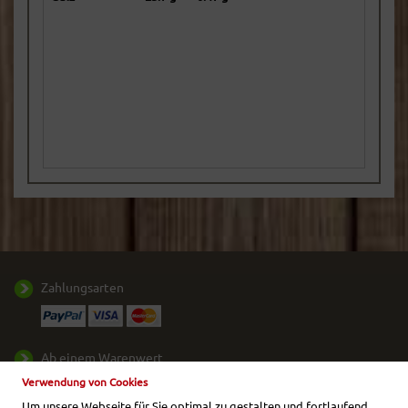
Zahlungsarten
Ab einem Warenwert
von
50,- €
liefern wir
Verwendung von Cookies
Ihr Paket frei Haus.
Um unsere Webseite für Sie optimal zu gestalten und fortlaufend