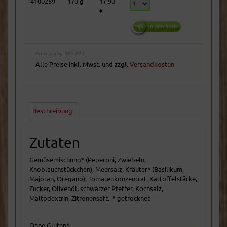
4100259
170 g
17,90
€
Preis pro kg: 105,29 €
Alle Preise inkl. Mwst. und zzgl.
Versandkosten
Beschreibung
Zutaten
Gemüsemischung* (Peperoni, Zwiebeln,
Knoblauchstückchen), Meersalz, Kräuter* (Basilikum,
Majoran, Oregano), Tomatenkonzentrat, Kartoffelstärke,
Zucker, Olivenöl, schwarzer Pfeffer, Kochsalz,
Maltodextrin, Zitronensaft. * getrocknet
Ohne Gluten*