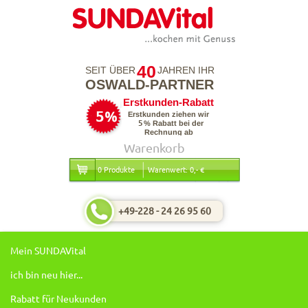
40
SEIT ÜBER
JAHREN IHR
OSWALD-PARTNER
Warenkorb
0 Produkte
Warenwert: 0,- €
+49-228 - 24 26 95 60
Mein SUNDAVital
ich bin neu hier...
Rabatt für Neukunden