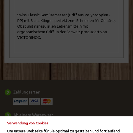
Swiss Classic Gemüsemesser (Griff aus Polypropylen -
PP) mit 8 cm. Klinge - perfekt zum Schneiden für Gemüse,
Obst und nahezu allen Lebensmitteln mit
ergonomischem Griff. In der Schweiz produziert von
VICTORINOX.
Zahlungsarten
Ab einem Warenwert
von
50,- €
liefern wir
Verwendung von Cookies
Ihr Paket frei Haus.
Um unsere Webseite für Sie optimal zu gestalten und fortlaufend