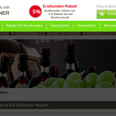
Warenko
N IHR
NER
0 Prod
Rabatt für Neukunden
Gutscheine
Newsletter
Versan
amico
1
dena IGP Etichetta *Rossa*