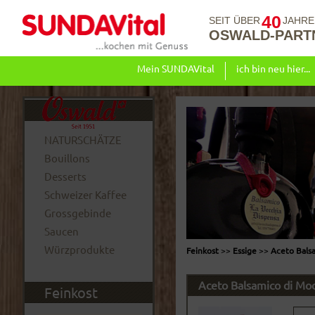
40
SEIT ÜBER
JAHRE
OSWALD-PART
Mein SUNDAVital
ich bin neu hier...
NATURSCHÄTZE
Bouillons
Desserts
Schweizer Kaffee
Grossgebinde
Saucen
Würzprodukte
Feinkost
>>
Essige
>>
Aceto Bals
Aceto Balsamico di Mo
Feinkost