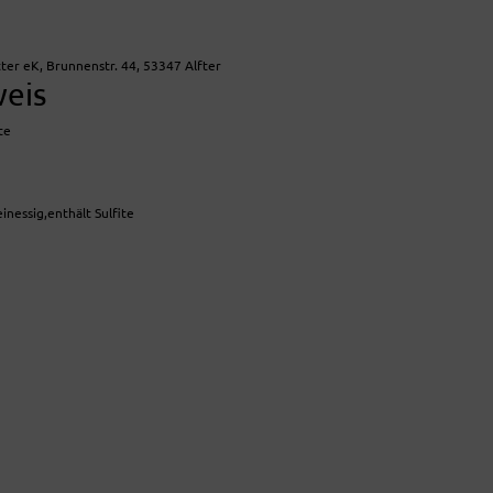
a
ter eK, Brunnenstr. 44, 53347 Alfter
weis
te
nessig,enthält Sulfite