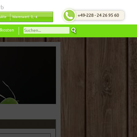
rb
+49-228 - 24 26 95 60
ukte
Warenwert: 0,- €
dkosten