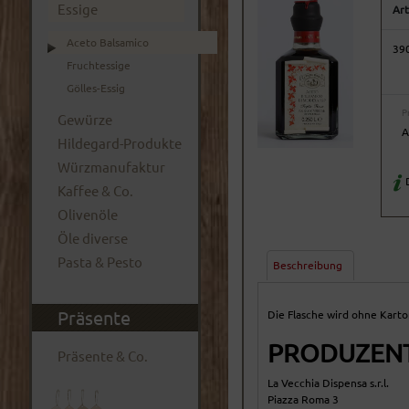
Essige
Art
Aceto Balsamico
39
Fruchtessige
Gölles-Essig
P
Gewürze
A
Hildegard-Produkte
Würzmanufaktur
D
Kaffee & Co.
Olivenöle
Öle diverse
Pasta & Pesto
Beschreibung
Präsente
Die Flasche wird ohne Karto
PRODUZENT
Präsente & Co.
La Vecchia Dispensa s.r.l.
Piazza Roma 3