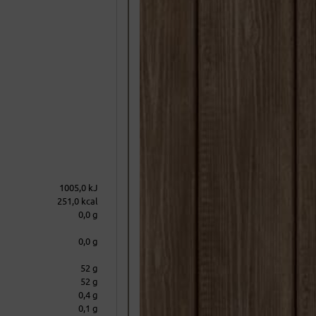
1005,0 kJ
251,0 kcal
0,0 g
0,0 g
52 g
52 g
0,4 g
0,1 g