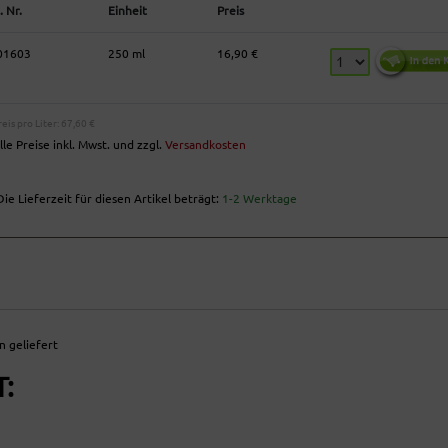
. Nr.
Einheit
Preis
01603
250 ml
16,90 €
reis pro Liter: 67,60 €
lle Preise inkl. Mwst. und zzgl.
Versandkosten
ie Lieferzeit für diesen Artikel beträgt:
1-2 Werktage
n geliefert
: