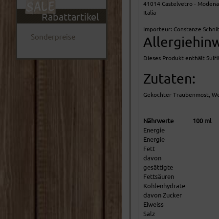
41014 Castelvetro - Moden
Italia
Rabattartikel
Importeur: Constanze Schnit
Sonderpreise
Allergiehin
Dieses Produkt enthält Sulfi
Zutaten:
Gekochter Traubenmost, Wei
Nährwerte
100 ml
Energie
Energie
Fett
davon
gesättigte
Fettsäuren
Kohlenhydrate
davon Zucker
Eiweiss
Salz