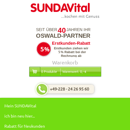
40
SEIT ÜBER
JAHREN IHR
OSWALD-PARTNER
Warenkorb
0 Produkte
Warenwert: 0,- €
+49-228 - 24 26 95 60
Mein SUNDAVital
ich bin neu hier...
Rabatt für Neukunden