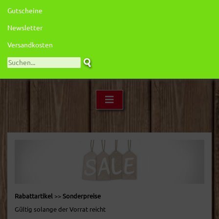
Gutscheine
Newsletter
Versandkosten
Rabattartikel
>>
Sonderpreise
Gültig solange der Vorrat reicht