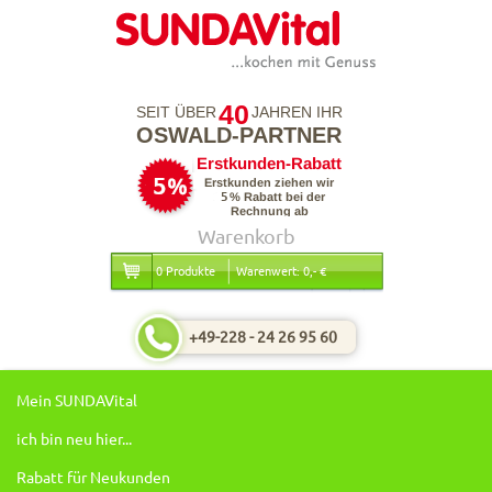
40
SEIT ÜBER
JAHREN IHR
OSWALD-PARTNER
Warenkorb
0 Produkte
Warenwert: 0,- €
+49-228 - 24 26 95 60
Mein SUNDAVital
ich bin neu hier...
Rabatt für Neukunden