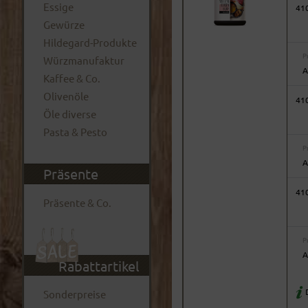
Essige
41
Gewürze
Hildegard-Produkte
P
Würzmanufaktur
A
Kaffee & Co.
Olivenöle
41
Öle diverse
Pasta & Pesto
P
A
Präsente
41
Präsente & Co.
P
A
Rabattartikel
D
Sonderpreise