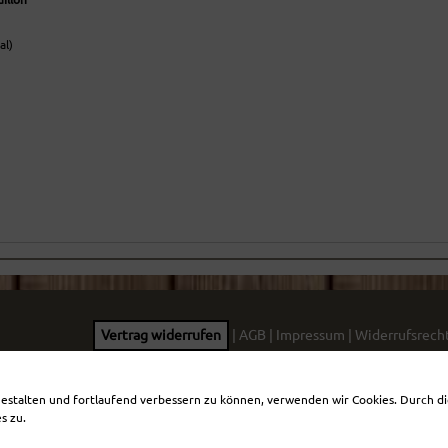
al)
Vertrag widerrufen
|
AGB
|
Impressum
|
Widerrufsrech
Alle Preise inkl. Mwst. und zzgl.
Versandkosten
gestalten und fortlaufend verbessern zu können, verwenden wir Cookies. Durch 
s zu.