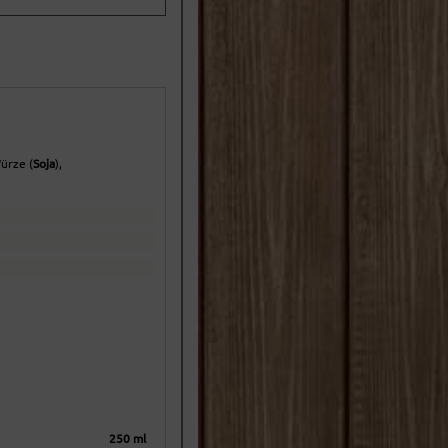
ürze (
Soja
),
250 ml