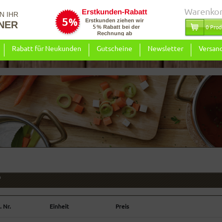
Warenko
N IHR
NER
0 Prod
Rabatt für Neukunden
Gutscheine
Newsletter
Versan
"
. Nr.
Einheit
Preis