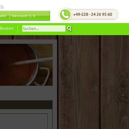
rb
+49-228 - 24 26 95 60
ukte
Warenwert: 0,- €
dkosten