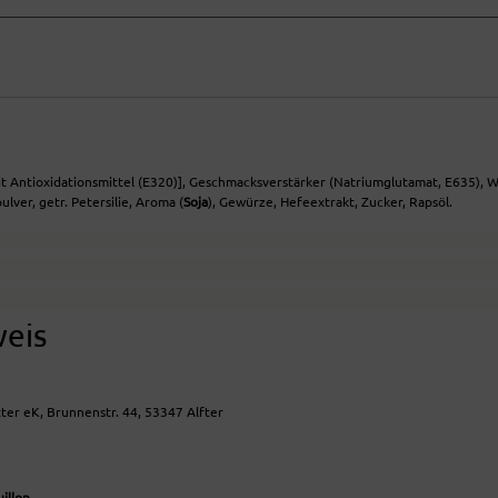
mit Antioxidationsmittel (E320)], Geschmacksverstärker (Natriumglutamat, E635), W
lver, getr. Petersilie, Aroma (
Soja
), Gewürze, Hefeextrakt, Zucker, Rapsöl.
weis
ter eK, Brunnenstr. 44, 53347 Alfter
illon