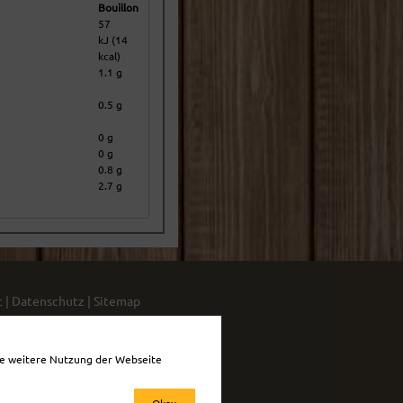
Bouillon
57
kJ (14
kcal)
1.1 g
0.5 g
0 g
0 g
0.8 g
2.7 g
t
|
Datenschutz
|
Sitemap
die weitere Nutzung der Webseite