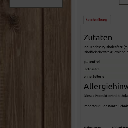
Beschreibung
Zutaten
Iod. Kochsalz, Rinderfett [
Rindfleischextrakt, Zwiebelpu
glutenfrei
lactosefrei
ohne Sellerie
Allergiehin
Dieses Produkt enthält: Soja
Importeur: Constanze Schnit
Nährwerte
100 ml Bou