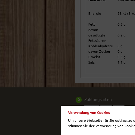
Energie
23 kJ (5 kc
Fett
0.5 g
davon
gesättigte
0.2 g
Fettsäuren
Kohlenhydrate
0 g
davon Zucker
0 g
Eiweiss
0.3 g
Salz
1.1 g
Zahlungsarten
Verwendung von Cookies
Um unsere Webseite für Sie optimal zu 
Ab einem Warenwert
stimmen Sie der Verwendung von Cookie
von
50,- €
liefern wir