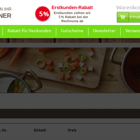
Warenko
N IHR
NER
0 Prod
Rabatt für Neukunden
Gutscheine
Newsletter
Versan
. Nr.
Einheit
Preis