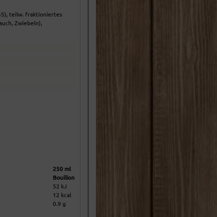
), teilw. fraktioniertes
auch, Zwiebeln),
250 ml
Bouillon
52 kJ
12 kcal
0.9 g