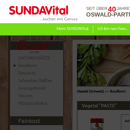
40
SEIT ÜBER
JAHRE
OSWALD-PART
Mein SUNDAVital
ich bin neu hier...
NATURSCHÄTZE
Bouillons
Desserts
Schweizer Kaffee
Grossgebinde
Oswald (Schweiz)
>>
Bouillons
1
Saucen
Würzprodukte
Vegetal "PASTE"
Feinkost
Art