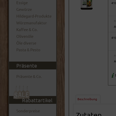
Essige
41
Gewürze
Hildegard-Produkte
P
Würzmanufaktur
A
Kaffee & Co.
Olivenöle
41
Öle diverse
Pasta & Pesto
P
A
Präsente
D
Präsente & Co.
Beschreibung
Rabattartikel
Sonderpreise
Zutaten