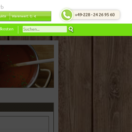
rb
+49-228 - 24 26 95 60
ukte
Warenwert: 0,- €
dkosten