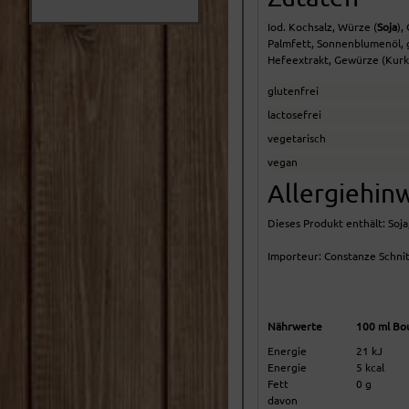
Iod. Kochsalz, Würze (
Soja
),
Palmfett, Sonnenblumenöl, 
Hefeextrakt, Gewürze (Kurku
glutenfrei
lactosefrei
vegetarisch
vegan
Allergiehin
Dieses Produkt enthält: Soja,
Importeur: Constanze Schnit
Nährwerte
100 ml Bou
Energie
21 kJ
Energie
5 kcal
Fett
0 g
davon