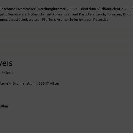
 Geschmacksverstärker (Natriumglutamat = E621, Dinatrium 5`-ribonucleotid = E635
getr. Gemüse 2.2% (Karottensaftkonzentrat und Karotten, Lauch, Tomaten, Knobl
ma, Liebstöckel, weisser Pfeffer), Aroma (
Sellerie
), getr. Petersilie.
weis
 Sellerie
ter eK, Brunnenstr. 44, 53347 Alfter
illon