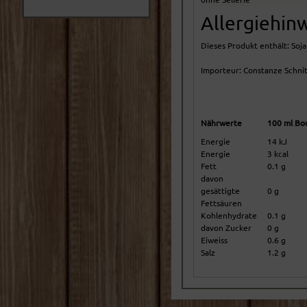
Allergiehin
Dieses Produkt enthält: Soja
Importeur: Constanze Schnit
Nährwerte
100 ml Bou
Energie
14 kJ
Energie
3 kcal
Fett
0.1 g
davon
gesättigte
0 g
Fettsäuren
Kohlenhydrate
0.1 g
davon Zucker
0 g
Eiweiss
0.6 g
Salz
1.2 g