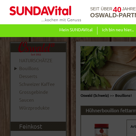
40
SEIT ÜBER
JAHRE
OSWALD-PART
Mein SUNDAVital
ich bin neu hier...
NATURSCHÄTZE
Bouillons
Desserts
Schweizer Kaffee
Grossgebinde
Oswald (Schweiz)
>>
Bouillons
1
Saucen
Würzprodukte
Hühnerbouillon fettarm
Feinkost
Art