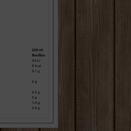
250 ml
Bouillon
34 kJ
8 kcal
0.1 g
0 g
0.2 g
0 g
1.4 g
2.9 g