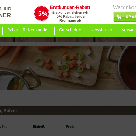
Warenko
N IHR
NER
0 Prod
Rabatt für Neukunden
Gutscheine
Newsletter
Versan
, Pulver
. Nr.
Einheit
Preis