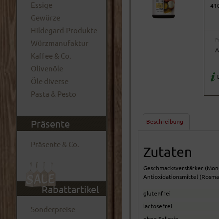
Essige
41
Gewürze
Hildegard-Produkte
P
Würzmanufaktur
A
Kaffee & Co.
Olivenöle
D
Öle diverse
Pasta & Pesto
Beschreibung
Präsente
Präsente & Co.
Zutaten
Geschmacksverstärker (Mono
Antioxidationsmittel (Rosma
Rabattartikel
glutenfrei
lactosefrei
Sonderpreise
ohne Sellerie