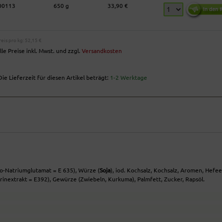
00113
650 g
33,90 €
reis pro kg: 52,15 €
lle Preise inkl. Mwst. und zzgl.
Versandkosten
ie Lieferzeit für diesen Artikel beträgt:
1-2 Werktage
-Natriumglutamat = E 635), Würze (
Soja
), iod. Kochsalz, Kochsalz, Aromen, Hefe
rinextrakt = E392), Gewürze (Zwiebeln, Kurkuma), Palmfett, Zucker, Rapsöl.