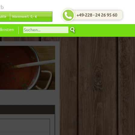
rb
+49-228 - 24 26 95 60
ukte
Warenwert: 0,- €
dkosten