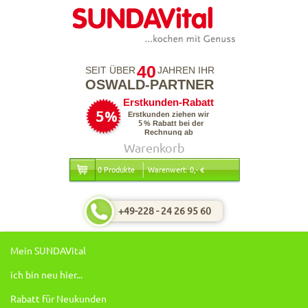
40
SEIT ÜBER
JAHREN IHR
OSWALD-PARTNER
Warenkorb
0 Produkte
Warenwert: 0,- €
+49-228 - 24 26 95 60
Mein SUNDAVital
ich bin neu hier...
Rabatt für Neukunden